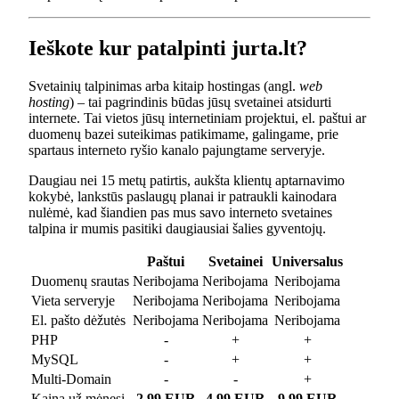
Ieškote kur patalpinti jurta.lt?
Svetainių talpinimas arba kitaip hostingas (angl.
web
hosting
) – tai pagrindinis būdas jūsų svetainei atsidurti
internete. Tai vietos jūsų internetiniam projektui, el. paštui ar
duomenų bazei suteikimas patikimame, galingame, prie
spartaus interneto ryšio kanalo pajungtame serveryje.
Daugiau nei 15 metų patirtis, aukšta klientų aptarnavimo
kokybė, lankstūs paslaugų planai ir patraukli kainodara
nulėmė, kad šiandien pas mus savo interneto svetaines
talpina ir mumis pasitiki daugiausiai šalies gyventojų.
Paštui
Svetainei
Universalus
Duomenų srautas
Neribojama
Neribojama
Neribojama
Vieta serveryje
Neribojama
Neribojama
Neribojama
El. pašto dėžutės
Neribojama
Neribojama
Neribojama
PHP
-
+
+
MySQL
-
+
+
Multi-Domain
-
-
+
Kaina už mėnesį
2.99 EUR
4.99 EUR
9.99 EUR