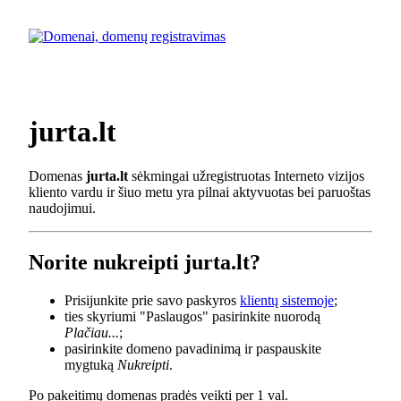
jurta.lt
Domenas
jurta.lt
sėkmingai užregistruotas Interneto vizijos
kliento vardu ir šiuo metu yra pilnai aktyvuotas bei paruoštas
naudojimui.
Norite nukreipti jurta.lt?
Prisijunkite prie savo paskyros
klientų sistemoje
;
ties skyriumi "Paslaugos" pasirinkite nuorodą
Plačiau...
;
pasirinkite domeno pavadinimą ir paspauskite
mygtuką
Nukreipti
.
Po pakeitimų domenas pradės veikti per 1 val.