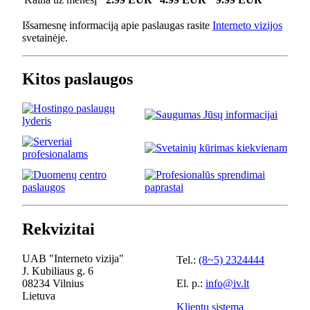
Išsamesnę informaciją apie paslaugas rasite
Interneto vizijos
svetainėje.
Kitos paslaugos
Rekvizitai
UAB "Interneto vizija"
Tel.:
(8~5) 2324444
J. Kubiliaus g. 6
08234 Vilnius
El. p.:
info@iv.lt
Lietuva
Klientų sistema